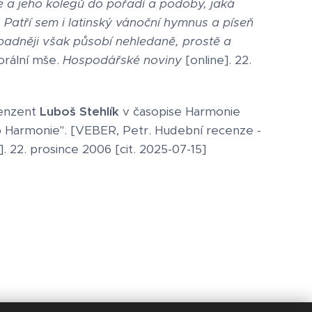
 a jeho kolegů do pořadí a podoby, jaká
 Patří sem i latinský vánoční hymnus a píseň
padněji však působí nehledaně, prostě a
orální mše.
Hospodářské noviny
[online]. 22.
cenzent
Luboš Stehlík
v časopise Harmonie
Tip Harmonie". [VEBER, Petr. Hudební recenze -
]. 22. prosince 2006 [cit. 2025-07-15]