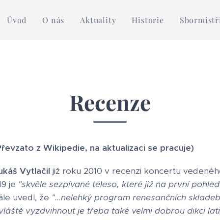
Úvod
O nás
Aktuality
Historie
Sbormistř
Recenze
Převzato z Wikipedie, na aktualizaci se pracuje)
ukáš Vytlačil
již roku 2010 v recenzi koncertu vedené
19 je
"skvěle sezpívané těleso, které již na první poh
ále uvedl, že
"...nelehký program renesančních skladeb
vláště vyzdvihnout je třeba také velmi dobrou dikci la