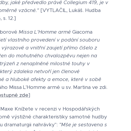
dby, jaké předvedlo právě Collegium 419, je v
poměrně vzácné."
[VYTLAČIL, Lukáš. Hudba
, s. 12.]
sborové
Missa L'Homme armé
Giacoma
jetí vlastního provedení v podání souboru
výrazové a vnitřní zaujetí přímo čišelo z
tažen do mohutného chvalozpěvu nejen na
a trýzeň z nenaplněné milostné touhy v
který zdaleka netvoří jen členové
né a hluboké afekty a emoce, které v sobě
miho Missa L'Homme armé u sv. Martina ve zdi.
stupné zde
]
 Maxe Knížete v recenzi v Hospodářských
romě výstižné charakteristiky samotné hudby
u dramaturgii nahrávky":
"Mše je sestavena s