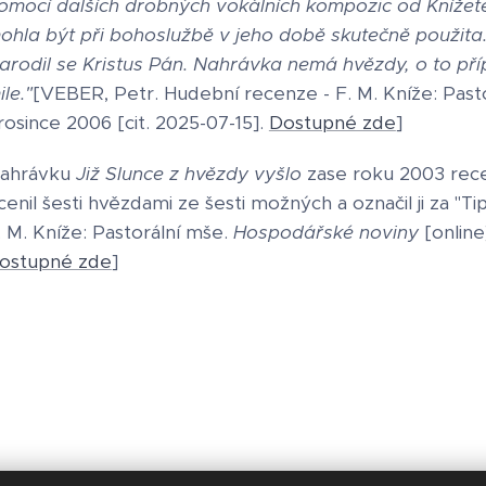
omocí dalších drobných vokálních kompozic od Knížete
ohla být při bohoslužbě v jeho době skutečně použita.
arodil se Kristus Pán. Nahrávka nemá hvězdy, o to pří
ile."
[VEBER, Petr. Hudební recenze - F. M. Kníže: Past
rosince 2006 [cit. 2025-07-15].
Dostupné zde
]
ahrávku
Již Slunce z hvězdy vyšlo
zase roku 2003 re
cenil šesti hvězdami ze šesti možných a označil ji za "
. M. Kníže: Pastorální mše.
Hospodářské noviny
[online
ostupné zde
]