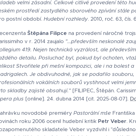
kladeb velmi zásadní. Celkové citlivé provedení této hu
eském prostředí zastydlého sborového zpívání stále 
ro postní období.
Hudební rozhledy
. 2010, roč. 63, čís. 6
ecenzenta
Štěpána Filipce
na provedení náročné troj
arissimiho v r. 2014 zaujalo
"...především neskonalé zau
ollegium 419. Nejen technická vyzrálost, ale především 
aždého detailu. Posluchač byl, pokud byl ochoten, v
elikost Stvořitele při mešní kompozici, ale i na bolest 
adrigalech. Je obdivuhodné, jak se podařilo souboru, 
rofesionálních vokálních souborů vystihnout velmi jem
yto skladby zajisté obsahují."
[FILIPEC, Štěpán. Carissi
pera plus
[online]. 24. dubna 2014 [cit. 2025-08-07].
Do
ahrávku novodobé premiéry
Pastorální mše
Františka
ovinách roku 2006 ocenil hudební kritik
Petr Veber
. K
ozapomenutého skladatele Veber vyzdvihl i "důsledno