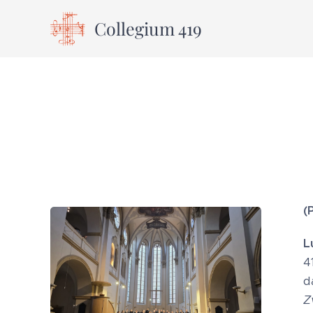
Collegium 419
(
L
4
d
Z