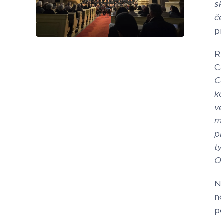
s
č
p
R
C
C
k
v
m
p
t
O
N
n
p